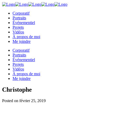
Corporatif
Portraits
Événementiel
Projets
Vidéos
À propos de moi
Me joindre
Corporatif
Portraits
Événementiel
Projets
Vidéos
À propos de moi
Me joindre
Christophe
Posted on
février 25, 2019