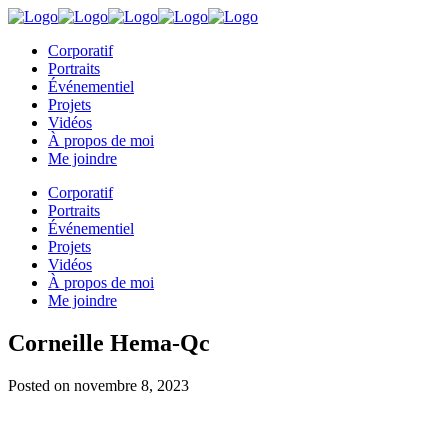
Corporatif
Portraits
Événementiel
Projets
Vidéos
À propos de moi
Me joindre
Corporatif
Portraits
Événementiel
Projets
Vidéos
À propos de moi
Me joindre
Corneille Hema-Qc
Posted on
novembre 8, 2023