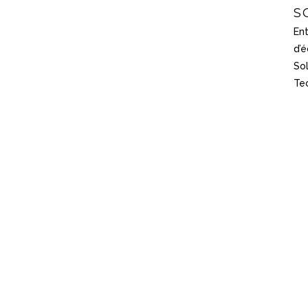
S
Ent
d’é
Sol
Te