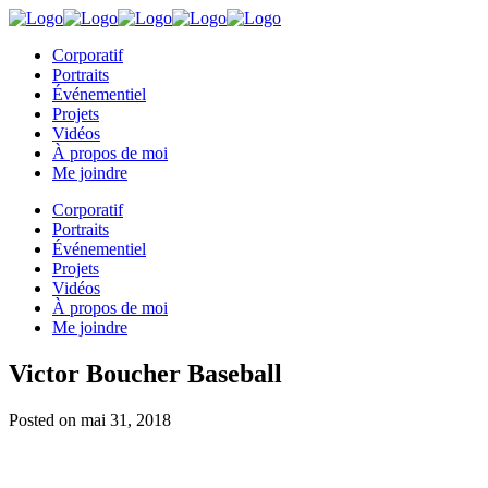
Corporatif
Portraits
Événementiel
Projets
Vidéos
À propos de moi
Me joindre
Corporatif
Portraits
Événementiel
Projets
Vidéos
À propos de moi
Me joindre
Victor Boucher Baseball
Posted on
mai 31, 2018